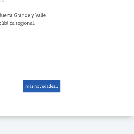
Huerta Grande y Valle
ública regional.
más novedades...