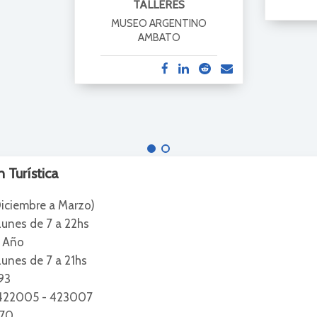
TALLERES
MUSEO ARGENTINO
AMBATO
 Turística
iciembre a Marzo)
nes de 7 a 22hs
l Año
es de 7 a 21hs
93
422005 - 423007
170