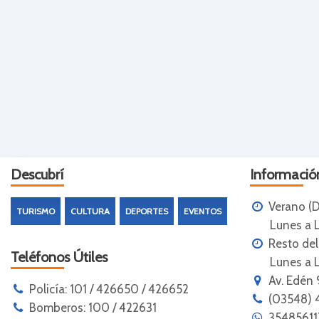
Descubrí
Información
Verano (D
TURISMO
CULTURA
DEPORTES
EVENTOS
Lunes a Lu
Resto de
Teléfonos Útiles
Lunes a Lun
Av. Edén 
Policía: 101 / 426650 / 426652
(03548) 
Bomberos: 100 / 422631
3548561