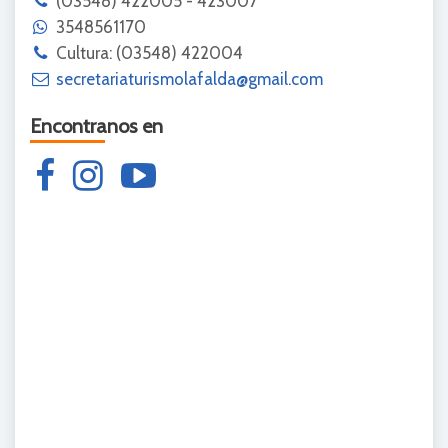
(03548) 422005 - 423007
3548561170
Cultura: (03548) 422004
secretariaturismolafalda@gmail.com
Encontranos en