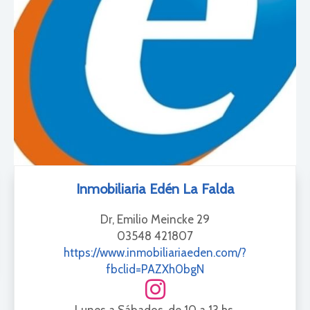
Inmobiliaria Edén La Falda
Dr, Emilio Meincke 29
03548 421807
https://www.inmobiliariaeden.com/?
fbclid=PAZXh0bgN