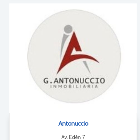
Antonuccio
Av. Edén 7