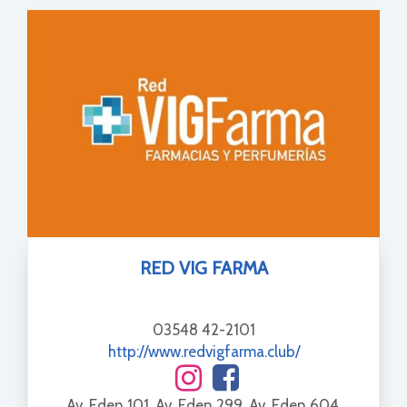
RED VIG FARMA
03548 42-2101
http://www.redvigfarma.club/
Av. Eden 101, Av. Eden 299, Av. Eden 604,