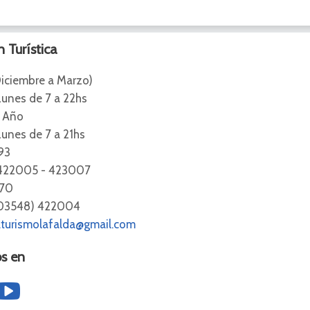
 Turística
iciembre a Marzo)
nes de 7 a 22hs
l Año
es de 7 a 21hs
93
422005 - 423007
170
(03548) 422004
aturismolafalda@gmail.com
s en