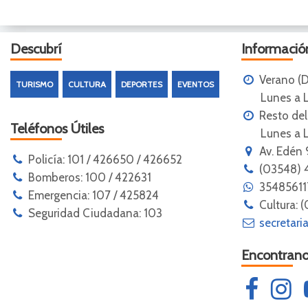
Descubrí
Información
Verano (D
TURISMO
CULTURA
DEPORTES
EVENTOS
Lunes a Lu
Resto de
Teléfonos Útiles
Lunes a Lun
Av. Edén 
Policía: 101 / 426650 / 426652
(03548) 
Bomberos: 100 / 422631
3548561
Emergencia: 107 / 425824
Cultura: 
Seguridad Ciudadana: 103
secretari
Encontrano